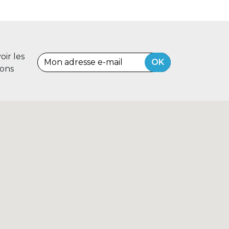
ir les
OK
ions