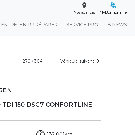
Nos agences
MyBonhomme
ENTRETENIR / RÉPARER
SERVICE PRO
B NEWS
279 / 304
Véhicule suivant
GEN
0 TDI 150 DSG7 CONFORTLINE
132 001km