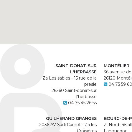
SAINT-DONAT-SUR
MONTÉLIER
L'HERBASSE
36 avenue de
Za Les sables - 15 rue de la
26120 Montéli
presle
04 75 59 6
26260 Saint-donat-sur
l'herbasse
04 75 45 26 55
GUILHERAND GRANGES
BOURG-DE-P
2036 AV Sadi Carnot - Za les
Zi Nord- 45 al
Croisières
Languedoc