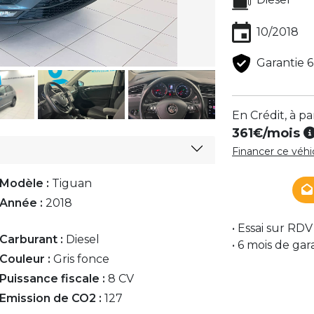
10/2018
Garantie 6
En Crédit, à pa
361€
/mois
Financer ce véh
Modèle :
Tiguan
Année :
2018
• Essai sur RDV
Carburant :
Diesel
• 6 mois de gar
Couleur :
Gris fonce
Puissance fiscale :
8 CV
Emission de CO2 :
127