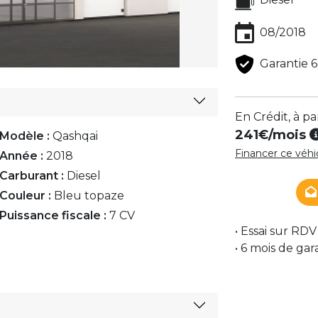
08/2018
Garantie 6
En Crédit, à pa
241€
/mois
Modèle :
Qashqai
Financer ce véh
Année :
2018
Carburant :
Diesel
Couleur :
Bleu topaze
Puissance fiscale :
7 CV
• Essai sur RDV
• 6 mois de gar