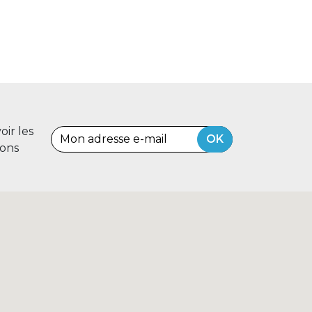
ir les
OK
ions