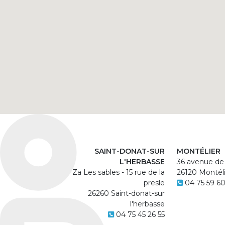
SAINT-DONAT-SUR
MONTÉLIER
L'HERBASSE
36 avenue de
Za Les sables - 15 rue de la
26120 Montéli
presle
04 75 59 6
26260 Saint-donat-sur
l'herbasse
04 75 45 26 55